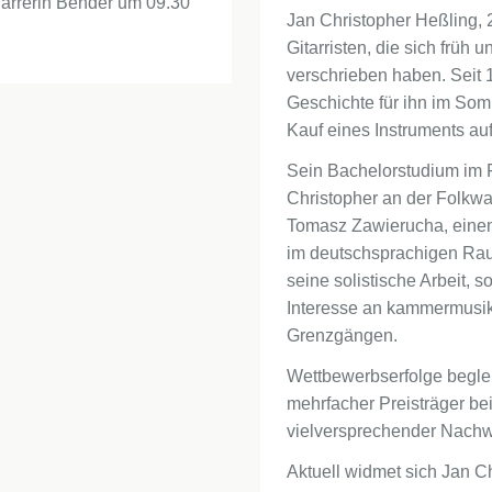
farrerin Bender um 09.30
Jan Christopher Heßling, 2
Gitarristen, die sich früh
verschrieben haben. Seit 1
Geschichte für ihn im S
Kauf eines Instruments au
Sein Bachelorstudium im F
Christopher an der Folkwan
Tomasz Zawierucha, eine
im deutschsprachigen Raum
seine solistische Arbeit,
Interesse an kammermusika
Grenzgängen.
Wettbewerbserfolge beglei
mehrfacher Preisträger bei
vielversprechender Nach
Aktuell widmet sich Jan Ch