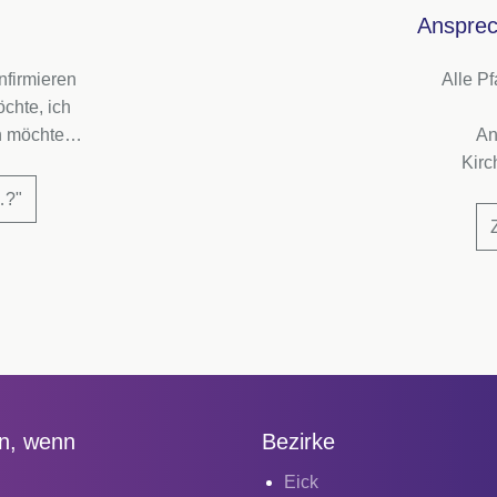
Ansprec
nfirmieren
Alle P
chte, ich
en möchte…
An
Kir
?"
n, wenn
Bezirke
Eick