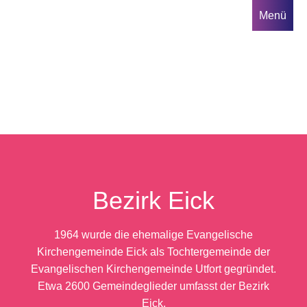
Direkt
Menü
zum
Inhalt
Hauptnavigation
Bezirk Eick
1964 wurde die ehemalige Evangelische
Kirchengemeinde Eick als Tochtergemeinde der
Evangelischen Kirchengemeinde Utfort gegründet.
Etwa 2600 Gemeindeglieder umfasst der Bezirk
Eick.