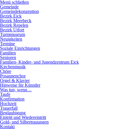
Direkt
Menü schließen
zum
Hauptnavigation
Gemeinde
Inhalt
Gemeindekonzeption
Bezirk Eick
Bezirk Meerbeck
Bezirk Repelen
Bezirk Utfort
Turmmuseum
Neuigkeiten
Termine
Soziale Einrichtungen
Familien
Senioren
Familien- Kinder- und Jugendzentrum Eick
Kirchenmusik
Chöre
Posaunenchor
Orgel & Klavier
Hinweise für Künstler
Was tun, wenn…
Taufe
Konfirmation
Hochzeit
Trauerfall
Beglaubigung
Eintritt und Wiedereintritt
Gold- und Silbertrauungen
Kontakt