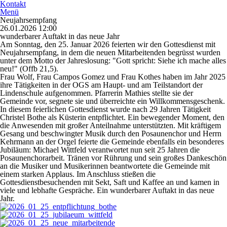
Kontakt
Menü
Neujahrsempfang
26.01.2026 12:00
wunderbarer Auftakt in das neue Jahr
Am Sonntag, den 25. Januar 2026 feierten wir den Gottesdienst mit
Neujahrsempfang, in dem die neuen Mitarbeitenden begrüsst wurden
unter dem Motto der Jahreslosung: "Gott spricht: Siehe ich mache alles
neu!" (Offb 21,5).
Frau Wolf, Frau Campos Gomez und Frau Kothes haben im Jahr 2025
ihre Tätigkeiten in der OGS am Haupt- und am Teilstandort der
Lindenschule aufgenommen. Pfarrerin Mathies stellte sie der
Gemeinde vor, segnete sie und überreichte ein Willkommensgeschenk.
In diesem feierlichen Gottesdienst wurde nach 29 Jahren Tätigkeit
Christel Bothe als Küsterin entpflichtet. Ein bewegender Moment, den
die Anwesenden mit großer Anteilnahme unterstützten. Mit kräftigem
Gesang und beschwingter Musik durch den Posaunenchor und Herrn
Kehrmann an der Orgel feierte die Gemeinde ebenfalls ein besonderes
Jubiläum: Michael Wittfeld verantwortet nun seit 25 Jahren die
Posaunenchorarbeit. Tränen vor Rührung und sein großes Dankeschön
an die Musiker und Musikerinnen beantwortete die Gemeinde mit
einem starken Applaus. Im Anschluss stießen die
Gottesdienstbesuchenden mit Sekt, Saft und Kaffee an und kamen in
viele und lebhafte Gespräche. Ein wunderbarer Auftakt in das neue
Jahr.