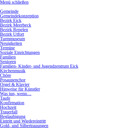
Menü schließen
Hauptnavigation
Gemeinde
Gemeindekonzeption
Bezirk Eick
Bezirk Meerbeck
Bezirk Repelen
Bezirk Utfort
Turmmuseum
Neuigkeiten
Termine
Soziale Einrichtungen
Familien
Senioren
Familien- Kinder- und Jugendzentrum Eick
Kirchenmusik
Chöre
Posaunenchor
Orgel & Klavier
Hinweise für Künstler
Was tun, wenn…
Taufe
Konfirmation
Hochzeit
Trauerfall
Beglaubigung
Eintritt und Wiedereintritt
Gold- und Silbertrauungen