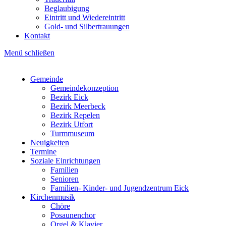
Beglaubigung
Eintritt und Wiedereintritt
Gold- und Silbertrauungen
Kontakt
Menü schließen
Gemeinde
Gemeindekonzeption
Hauptnavigation
Bezirk Eick
Bezirk Meerbeck
Bezirk Repelen
Bezirk Utfort
Turmmuseum
Neuigkeiten
Termine
Soziale Einrichtungen
Familien
Senioren
Familien- Kinder- und Jugendzentrum Eick
Kirchenmusik
Chöre
Posaunenchor
Orgel & Klavier