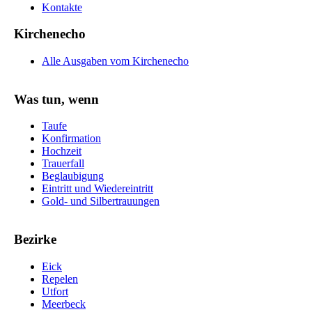
Kontakte
Kirchenecho
Alle Ausgaben vom Kirchenecho
Was tun, wenn
Taufe
Konfirmation
Hochzeit
Trauerfall
Beglaubigung
Eintritt und Wiedereintritt
Gold- und Silbertrauungen
Bezirke
Eick
Repelen
Utfort
Meerbeck