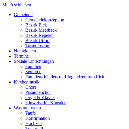
Direkt
Menü schließen
zum
Gemeinde
Inhalt
Gemeindekonzeption
Hauptnavigation
Bezirk Eick
Bezirk Meerbeck
Bezirk Repelen
Bezirk Utfort
Turmmuseum
Neuigkeiten
Termine
Soziale Einrichtungen
Familien
Senioren
Familien- Kinder- und Jugendzentrum Eick
Kirchenmusik
Chöre
Posaunenchor
Orgel & Klavier
Hinweise für Künstler
Was tun, wenn…
Taufe
Konfirmation
Hochzeit
Trauerfall