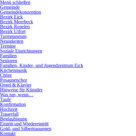
Direkt
Menü schließen
zum
Hauptnavigation
Gemeinde
Inhalt
Gemeindekonzeption
Bezirk Eick
Bezirk Meerbeck
Bezirk Repelen
Bezirk Utfort
Turmmuseum
Neuigkeiten
Termine
Soziale Einrichtungen
Familien
Senioren
Familien- Kinder- und Jugendzentrum Eick
Kirchenmusik
Chöre
Posaunenchor
Orgel & Klavier
Hinweise für Künstler
Was tun, wenn…
Taufe
Konfirmation
Hochzeit
Trauerfall
Beglaubigung
Eintritt und Wiedereintritt
Gold- und Silbertrauungen
Kontakt