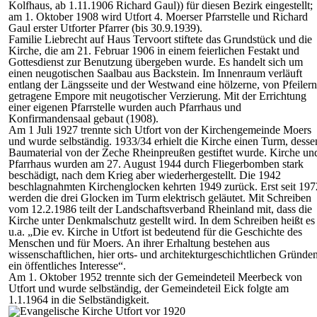
Kolfhaus, ab 1.11.1906 Richard Gaul)) für diesen Bezirk eingestellt;
am 1. Oktober 1908 wird Utfort 4. Moerser Pfarrstelle und Richard
Gaul erster Utforter Pfarrer (bis 30.9.1939).
Familie Liebrecht auf Haus Tervoort stiftete das Grundstück und die
Kirche, die am 21. Februar 1906 in einem feierlichen Festakt und
Gottesdienst zur Benutzung übergeben wurde. Es handelt sich um
einen neugotischen Saalbau aus Backstein. Im Innenraum verläuft
entlang der Längsseite und der Westwand eine hölzerne, von Pfeilern
getragene Empore mit neugotischer Verzierung. Mit der Errichtung
einer eigenen Pfarrstelle wurden auch Pfarrhaus und
Konfirmandensaal gebaut (1908).
Am 1 Juli 1927 trennte sich Utfort von der Kirchengemeinde Moers
und wurde selbständig. 1933/34 erhielt die Kirche einen Turm, desse
Baumaterial von der Zeche Rheinpreußen gestiftet wurde. Kirche un
Pfarrhaus wurden am 27. August 1944 durch Fliegerbomben stark
beschädigt, nach dem Krieg aber wiederhergestellt. Die 1942
beschlagnahmten Kirchenglocken kehrten 1949 zurück. Erst seit 197
werden die drei Glocken im Turm elektrisch geläutet. Mit Schreiben
vom 12.2.1986 teilt der Landschaftsverband Rheinland mit, dass die
Kirche unter Denkmalschutz gestellt wird. In dem Schreiben heißt es
u.a. „Die ev. Kirche in Utfort ist bedeutend für die Geschichte des
Menschen und für Moers. An ihrer Erhaltung bestehen aus
wissenschaftlichen, hier orts- und architekturgeschichtlichen Gründe
ein öffentliches Interesse“.
Am 1. Oktober 1952 trennte sich der Gemeindeteil Meerbeck von
Utfort und wurde selbständig, der Gemeindeteil Eick folgte am
1.1.1964 in die Selbständigkeit.