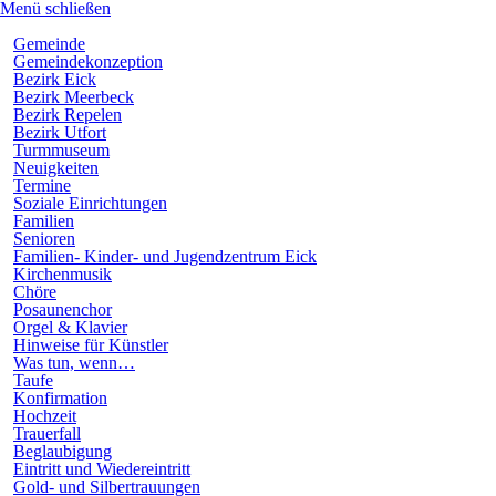
Menü schließen
Hauptnavigation
Gemeinde
Gemeindekonzeption
Bezirk Eick
Bezirk Meerbeck
Bezirk Repelen
Bezirk Utfort
Turmmuseum
Neuigkeiten
Termine
Soziale Einrichtungen
Familien
Senioren
Familien- Kinder- und Jugendzentrum Eick
Kirchenmusik
Chöre
Posaunenchor
Orgel & Klavier
Hinweise für Künstler
Was tun, wenn…
Taufe
Konfirmation
Hochzeit
Trauerfall
Beglaubigung
Eintritt und Wiedereintritt
Gold- und Silbertrauungen