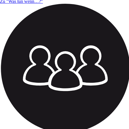
Zu "Was tun wenn…?"