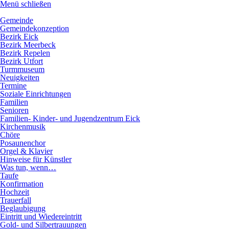
Menü schließen
Hauptnavigation
Gemeinde
Gemeindekonzeption
Bezirk Eick
Bezirk Meerbeck
Bezirk Repelen
Bezirk Utfort
Turmmuseum
Neuigkeiten
Termine
Soziale Einrichtungen
Familien
Senioren
Familien- Kinder- und Jugendzentrum Eick
Kirchenmusik
Chöre
Posaunenchor
Orgel & Klavier
Hinweise für Künstler
Was tun, wenn…
Taufe
Konfirmation
Hochzeit
Trauerfall
Beglaubigung
Eintritt und Wiedereintritt
Gold- und Silbertrauungen