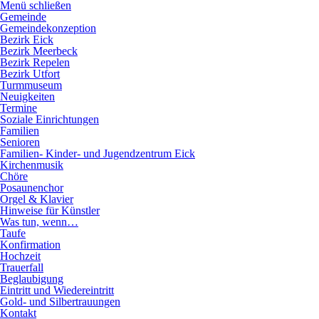
Direkt
Menü schließen
zum
Hauptnavigation
Gemeinde
Inhalt
Gemeindekonzeption
Bezirk Eick
Bezirk Meerbeck
Bezirk Repelen
Bezirk Utfort
Turmmuseum
Neuigkeiten
Termine
Soziale Einrichtungen
Familien
Senioren
Familien- Kinder- und Jugendzentrum Eick
Kirchenmusik
Chöre
Posaunenchor
Orgel & Klavier
Hinweise für Künstler
Was tun, wenn…
Taufe
Konfirmation
Hochzeit
Trauerfall
Beglaubigung
Eintritt und Wiedereintritt
Gold- und Silbertrauungen
Kontakt