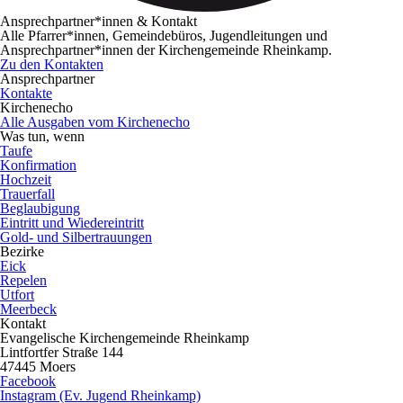
Ansprechpartner*innen & Kontakt
Alle Pfarrer*innen, Gemeindebüros, Jugendleitungen und
Ansprechpartner*innen der Kirchengemeinde Rheinkamp.
Zu den Kontakten
Ansprechpartner
Kontakte
Kirchenecho
Alle Ausgaben vom Kirchenecho
Was tun, wenn
Taufe
Konfirmation
Hochzeit
Trauerfall
Beglaubigung
Eintritt und Wiedereintritt
Gold- und Silbertrauungen
Bezirke
Eick
Repelen
Utfort
Meerbeck
Kontakt
Evangelische Kirchengemeinde Rheinkamp
Lintfortfer Straße 144
47445 Moers
Facebook
Instagram (Ev. Jugend Rheinkamp)