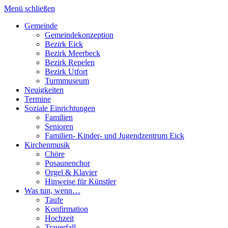
Direkt
Menü schließen
zum
Gemeinde
Inhalt
Gemeindekonzeption
Hauptnavigation
Bezirk Eick
Bezirk Meerbeck
Bezirk Repelen
Bezirk Utfort
Turmmuseum
Neuigkeiten
Termine
Soziale Einrichtungen
Familien
Senioren
Familien- Kinder- und Jugendzentrum Eick
Kirchenmusik
Chöre
Posaunenchor
Orgel & Klavier
Hinweise für Künstler
Was tun, wenn…
Taufe
Konfirmation
Hochzeit
Trauerfall