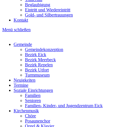
Beglaubigung
Eintritt und Wiedereintritt
Gold- und Silbertrauungen
Kontakt
Menü schließen
Gemeinde
Gemeindekonzeption
Hauptnavigation
Bezirk Eick
Bezirk Meerbeck
Bezirk Repelen
Bezirk Utfort
Turmmuseum
Neuigkeiten
Termine
Soziale Einrichtungen
Familien
Senioren
Familien- Kinder- und Jugendzentrum Eick
Kirchenmusik
Chöre
Posaunenchor
Orgel & Klavier