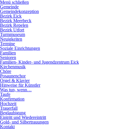
Direkt
Menü schließen
zum
Hauptnavigation
Gemeinde
Inhalt
Gemeindekonzeption
Bezirk Eick
Bezirk Meerbeck
Bezirk Repelen
Bezirk Utfort
Turmmuseum
Neuigkeiten
Termine
Soziale Einrichtungen
Familien
Senioren
Familien- Kinder- und Jugendzentrum Eick
Kirchenmusik
Chöre
Posaunenchor
Orgel & Klavier
Hinweise für Künstler
Was tun, wenn…
Taufe
Konfirmation
Hochzeit
Trauerfall
Beglaubigung
Eintritt und Wiedereintritt
Gold- und Silbertrauungen
Kontakt