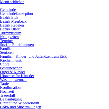
Menü schließen
Hauptnavigation
Gemeinde
Gemeindekonzeption
Bezirk Eick
Bezirk Meerbeck
Bezirk Repelen
Bezirk Utfort
Turmmuseum
Neuigkeiten
Termine
Soziale Einrichtungen
Familien
Senioren
Familien- Kinder- und Jugendzentrum Eick
Kirchenmusik
Chöre
Posaunenchor
Orgel & Klavier
Hinweise für Künstler
Was tun, wenn…
Taufe
Konfirmation
Hochzeit
Trauerfall
Beglaubigung
Eintritt und Wiedereintritt
Gold- und Silbertrauungen